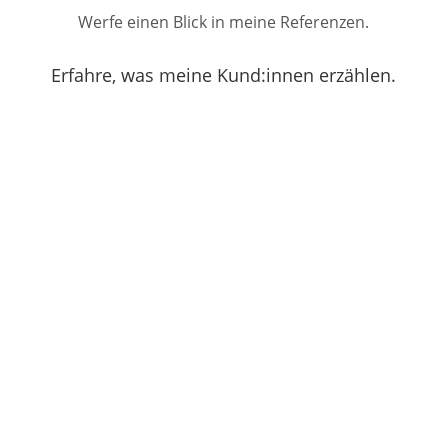
Werfe einen Blick in meine Referenzen.
Erfahre, was meine Kund:innen erzählen.
„Ich erlebte in den Gesprächen eine
perfekte Kombination aus
Einfühlungsvermögen und Klarheit und
bekam ständig neue Impulse, bei denen
ich es kaum abwarten konnte, sie
umzusetzen.“
„Herr Dr. Wittenberg hat mir humorvoll
und anschaulich geholfen, meine Stärken
zu erkennen und effektiver in Szene zu